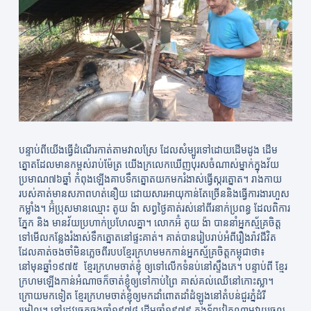
បន្ទាប់ពីយើងធ្វើដំណើរកាត់តាមវាលស្រែ ដែលសំម្បូរទៅដោយដើមដូង ដើម
ត្នោតដែលមានកម្ពស់រាប់ម៉ែត្រ យើងក្រលេកឃើញបុរសចំណាស់ម្នាក់ក្នុងវ័យ
ប្រមាណ៧៦ឆ្នាំ កំពុងឡើងគាបទឹកត្នោតយកមករំងាស់ធ្វើស្ករត្នោត។ រាងកាយ
របស់គាត់មានសភាពហត់នឿយ ដោយសារអាយុកាន់តែច្រើននិងធ្វើការងារហួស
កម្លាំង។ អ៊ំប្រុសមានឈ្មោះ តូយ ង៉ា សព្វថ្ងៃគាត់រស់នៅពីរនាក់ប្រពន្ធ ដែលពិការ
ភ្នែក និង មានវ័យប្រហាក់ប្រហែលគ្នា។ លោកអ៊ំ តូយ ង៉ា បាននាំអ្នកស្ម័គ្រចិត្ត
ទៅមើលកន្លែងរំងាស់ទឹកត្នោតនៅផ្ទះគាត់។ គាត់បានរៀបរាប់អំពីរឿងរ៉ាវជីវិត
ដែលគាត់ចងចាំមិនភ្លេចពីរបបខ្មែរក្រហមមកកាន់អ្នកស្ម័គ្រចិត្តកម្ពុជាថា៖
នៅមុនឆ្នាំ១៩៧៥ ខ្មែរក្រហមចាត់ខ្ញុំ ឲ្យទៅលើកទំនប់នៅស្ទឹងភេ។ បន្ទាប់ពី ខ្មែរ
ក្រហមឡើងកាន់អំណាចក៏ចាត់ខ្ញុំឲ្យទៅកាប់ព្រៃ គាស់គល់ឈើនៅកោះស្លា។
ក្រោយមកទៀត ខ្មែរក្រហមចាត់ខ្ញុំឲ្យមកដាំពោតដាំដំឡូងនៅតំបន់ជួរភ្នំដំរី
រមៀល។ នៅរដូវច្រូតចុងឆ្នាំ១៩៧៨ ដើមឆ្នាំ១៩៧៩ កងទ័ពវៀតណាមវាយចូល