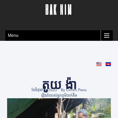
BAK NIM
Menu
តូយ ង៉ា
ខែ​មិថុនា 6, 2023
By
Chhim Peou
រឿងរ៉ាវរបស់អ្នកភូមិបាក់នឹម