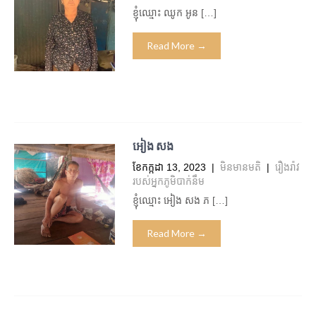
ខ្ញុំឈ្មោះ ឈូក អូន […]
Read More →
អៀង សង
ខែ​កក្កដា 13, 2023
|
មិន​មាន​មតិ
|
រឿងរ៉ាវ
របស់អ្នកភូមិបាក់នឹម
ខ្ញុំឈ្មោះ អៀង សង ភ […]
Read More →