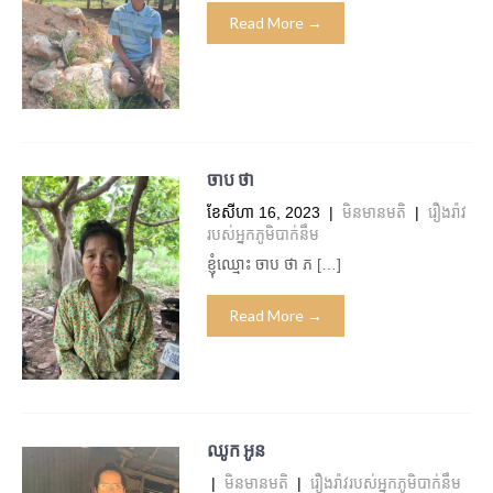
Read More →
ចាប ថា
ខែ​សីហា 16, 2023
|
មិន​មាន​មតិ
|
រឿងរ៉ាវ
របស់អ្នកភូមិបាក់នឹម
ខ្ញុំឈ្មោះ ចាប ថា ភ […]
Read More →
ឈូក អូន
|
មិន​មាន​មតិ
|
រឿងរ៉ាវរបស់អ្នកភូមិបាក់នឹម