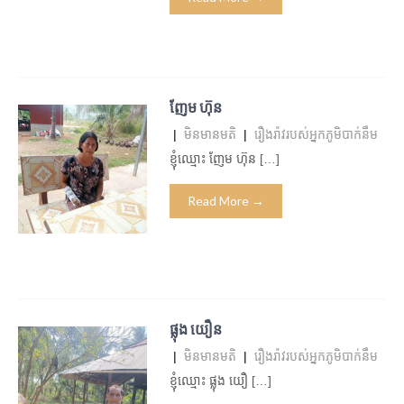
ញែម ហ៊ុន
|
មិន​មាន​មតិ
|
រឿងរ៉ាវរបស់អ្នកភូមិបាក់នឹម
ខ្ញុំឈ្មោះ ញែម ហ៊ុន […]
Read More →
ផ្លុង យឿន
|
មិន​មាន​មតិ
|
រឿងរ៉ាវរបស់អ្នកភូមិបាក់នឹម
ខ្ញុំឈ្មោះ ផ្លុង យឿ […]