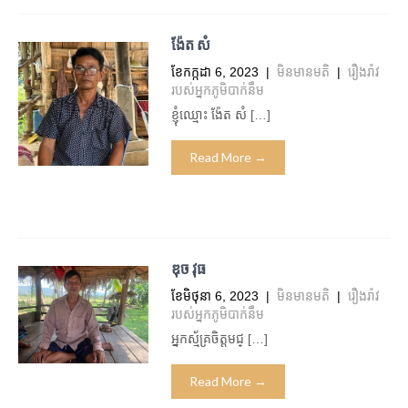
ង៉ែត សំ
ខែ​កក្កដា 6, 2023
|
មិន​មាន​មតិ
|
រឿងរ៉ាវ
របស់អ្នកភូមិបាក់នឹម
ខ្ញុំឈ្មោះ ង៉ែត សំ […]
Read More →
ឌុច វុធ
ខែ​មិថុនា 6, 2023
|
មិន​មាន​មតិ
|
រឿងរ៉ាវ
របស់អ្នកភូមិបាក់នឹម
អ្នកស្ម័គ្រចិត្តមជ្ […]
Read More →