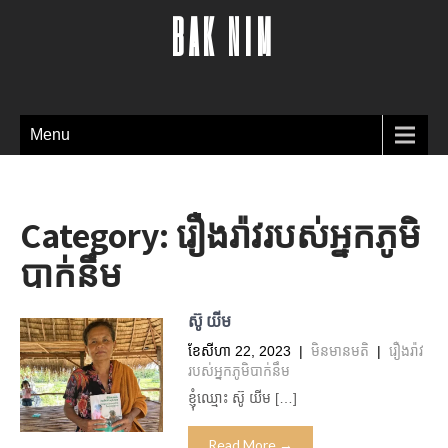
BAK NIM
Menu
Category:
រឿងរ៉ាវរបស់អ្នកភូមិ
បាក់នឹម
ស៊ូ យីម
ខែ​សីហា 22, 2023
|
មិន​មាន​មតិ
|
រឿងរ៉ាវ
របស់អ្នកភូមិបាក់នឹម
ខ្ញុំឈ្មោះ ស៊ូ យីម […]
Read More →