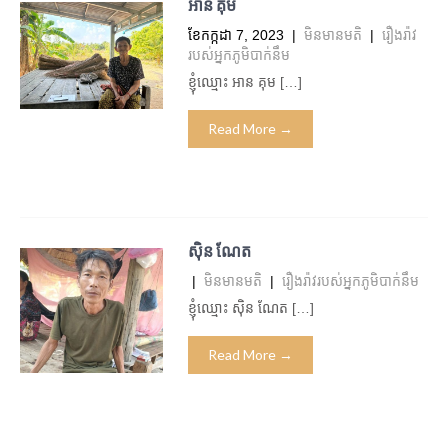
អាន គុម
ខែ​កក្កដា 7, 2023
|
មិន​មាន​មតិ
|
រឿងរ៉ាវ
របស់អ្នកភូមិបាក់នឹម
ខ្ញុំឈ្មោះ អាន គុម […]
Read More →
ស៊ិន ណែត
|
មិន​មាន​មតិ
|
រឿងរ៉ាវរបស់អ្នកភូមិបាក់នឹម
ខ្ញុំឈ្មោះ ស៊ិន ណែត […]
Read More →